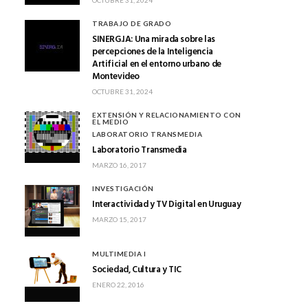
TRABAJO DE GRADO
SINERG.IA: Una mirada sobre las
percepciones de la Inteligencia
Artificial en el entorno urbano de
Montevideo
OCTUBRE 31, 2024
EXTENSIÓN Y RELACIONAMIENTO CON
EL MEDIO
LABORATORIO TRANSMEDIA
Laboratorio Transmedia
MARZO 16, 2017
INVESTIGACIÓN
Interactividad y TV Digital en Uruguay
MARZO 15, 2017
MULTIMEDIA I
Sociedad, Cultura y TIC
ENERO 22, 2016